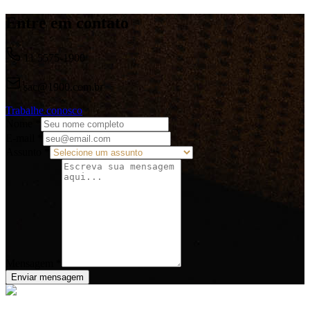
Entre em contato
11 5575-1900
sac@1900.com.br
Trabalhe conosco
Nome
*
E-mail
*
Assunto
*
Mensagem
*
Enviar mensagem