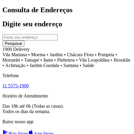
Consulta de Endereços
Digite seu endereço
Pesquisar
1900 Delivery
Vila Mariana
•
Moema
•
Jardins
•
Chácara Flora
•
Pompeia
•
Morumbi
•
Tatuapé
•
Itaim
•
Pinheiros
•
Vila Leopoldina
•
Brooklin
•
Aclimação
•
Jardim Guedala
•
Santana
•
Saúde
Telefone
11 5575-1900
Horário de Atendimento
Das 18h até 0h (Todas as casas).
Todos os dias da semana.
Baixe nosso app
Play Store
App Store